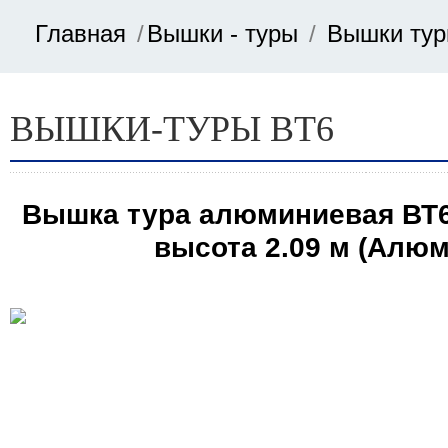
Главная
Вышки - туры
Вышки тур
Цена
ВЫШКИ-ТУРЫ ВТ6
от
Вышка тура алюминиевая ВТ6 (
до
высота 2.09 м (Алюм
Применить фильтр
Сброс