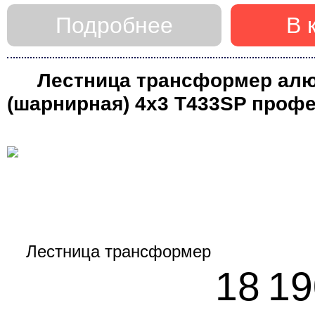
Подробнее
В 
Лестница трансформер ал
(шарнирная) 4х3 T433SP проф
с платформой (Алюм
18 19