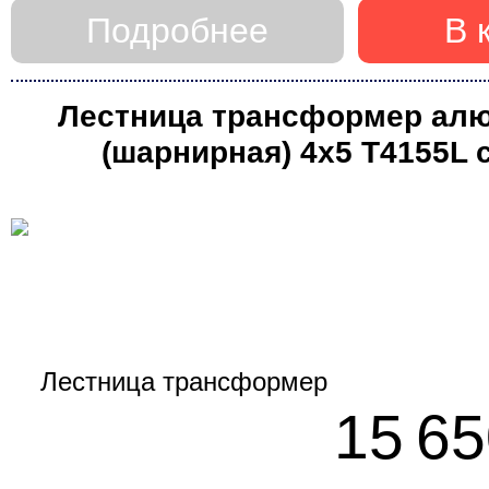
Подробнее
В 
Лестница трансформер ал
(шарнирная) 4х5 Т4155L 
стабилизатором (Алю
15 65