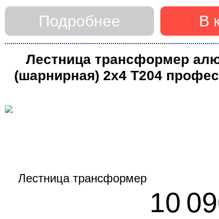
Подробнее
В 
Лестница трансформер ал
(шарнирная) 2х4 T204 профе
(Алюмет)
10 09