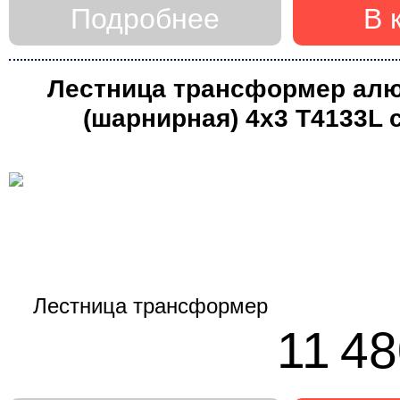
Подробнее
В 
Лестница трансформер ал
(шарнирная) 4х3 Т4133L 
стабилизатором (Алю
11 48