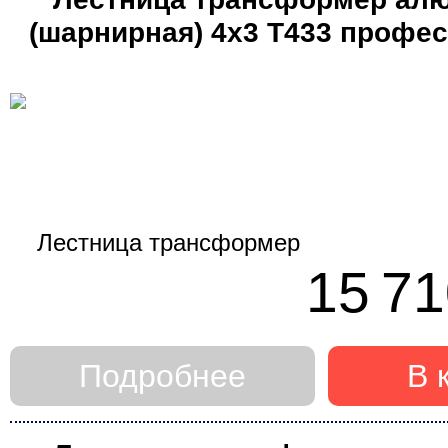
(шарнирная) 4х3 Т433 профе
до
(Алюмет)
Максимальная длина ле
м
15 71
от
Подробнее
В 
до