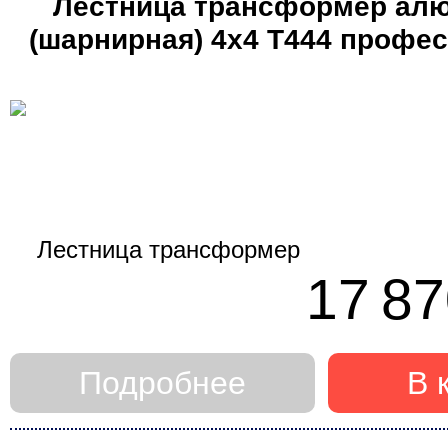
Лестница трансформер ал
(шарнирная) 4х4 Т444 профе
(Алюмет)
Применить фильтр
Сброс
17 87
Подробнее
В 