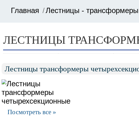
Главная
Лестницы - трансформеры
Цена
ЛЕСТНИЦЫ ТРАНСФОРМ
от
Лестницы трансформеры четырехсекци
до
Посмотреть все »
Длина в сложенном виде