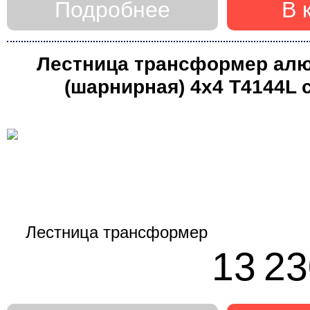
Подробнее
В 
Лестница трансформер ал
(шарнирная) 4х4 Т4144L 
стабилизатором (Алю
13 23