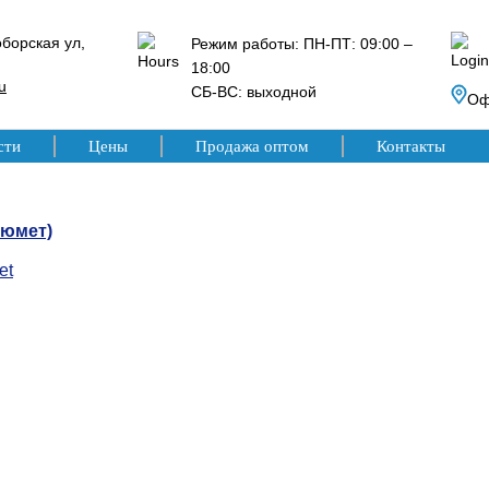
борская ул,
Режим работы: ПН-ПТ: 09:00 –
18:00
u
СБ-ВС: выходной
Оф
сти
Цены
Продажа оптом
Контакты
люмет)