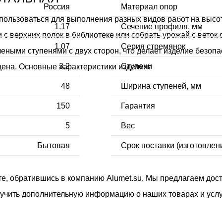
Россия
Материал опор
ользоваться для выполнения разных видов работ на высоте
1.17
Сечение профиля, мм
 с верхних полок в библиотеке или собрать урожай с вето
1.07
Серия стремянок
ыми ступенями с двух сторон, что делает изделие безоп
3.2
Ступени
 цена. Основные характеристики изделия:
48
Ширина ступеней, мм
150
Гарантия
5
Вес
Бытовая
Срок поставки (изготовлен
, обратившись в компанию Alumet.su. Мы предлагаем доста
лучить дополнительную информацию о наших товарах и услу