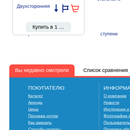
Купить в 1 клик
Вы недавно смотрели
Список сравнения
ПОКУПАТЕЛЮ
ИНФОРМ
Двухсторонняя стремянка стальная 5 ступеней MD82
Алюмет
Каталог
О компании
Аренда
Новости
Цены
Инструкции и
Продажа оптом
Фотографии и
Как заказать
Пользователь
Способы оплаты
Политика обр