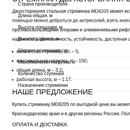
Страна производителя
Двухсторонняя стальная стремянка MD8205 может исп
Длина общая, м
помощью можно добраться до антресолей, взять книги
Высота площадки, м
противоскользящими опорами и алюминиевыми рифлен
Высота рабочая, м
надежность, долговечность, устойчивость, доступная
Ширина основания, см
количество ступеней, шт. – 5;
максимальная нагрузка, кг – 150;
Максимальная нагрузка, кг
общая длина, м – 3.2;
Количество ступеней
рабочая высота, м – 1.17.
Назначение стремянки
НАШЕ ПРЕДЛОЖЕНИЕ
Купить стремянку MD8205 по выгодной цене вы можете
Краснодарскому краю и в другие регионы России. По
ОПЛАТА И ДОСТАВКА