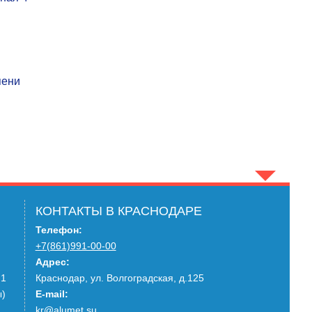
КОНТАКТЫ В КРАСНОДАРЕ
Телефон:
+7(861)991-00-00
Адрес:
4 830 руб.
.1
Краснодар, ул. Волгоградская, д.125
ы)
E-mail:
kr@alumet.su