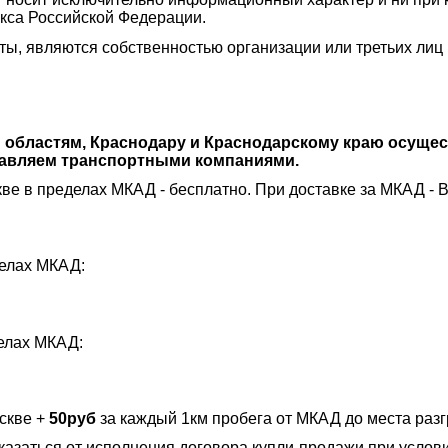
кса Российской Федерации.
сты, являются собственностью организации или третьих ли
м областям, Краснодару и Краснодарскому краю осуще
правляем транспортными компаниями.
ве в пределах МКАД - бесплатно. При доставке за МКАД - 
делах МКАД:
делах МКАД:
скве +
50руб
за каждый 1км пробега от МКАД до места разг
казаться от исполнения договора купли-продажи при услов