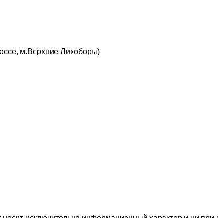
шоссе, м.Верхние Лихоборы)
 носит исключительно информационный характер и ни при к